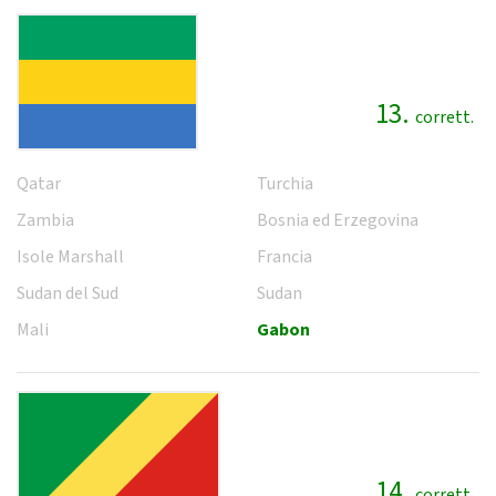
13.
corrett.
Qatar
Turchia
Zambia
Bosnia ed Erzegovina
Isole Marshall
Francia
Sudan del Sud
Sudan
Mali
Gabon
14.
corrett.