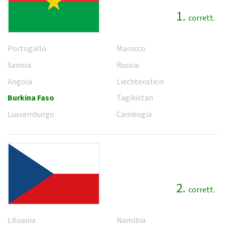
1.
corrett.
Portogallo
Marocco
Samoa
Russia
Angola
Liechtenstein
Burkina Faso
Tagikistan
Lussemburgo
Cambogia
2.
corrett.
Lituania
Namibia