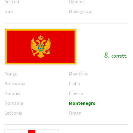
Austria
Gambia
Iran
Madagascar
8.
corrett.
Tonga
Mauritius
Botswana
Italia
Polonia
Liberia
Romania
Montenegro
Lettonia
Oman