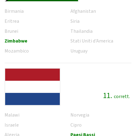
Birmania
Afghanistan
Eritrea
Siria
Brunei
Thailandia
Zimbabwe
Stati Uniti d'America
Mozambico
Uruguay
11.
corrett.
Malawi
Norvegia
Israele
Cipro
Algeria
Paesi Bassi