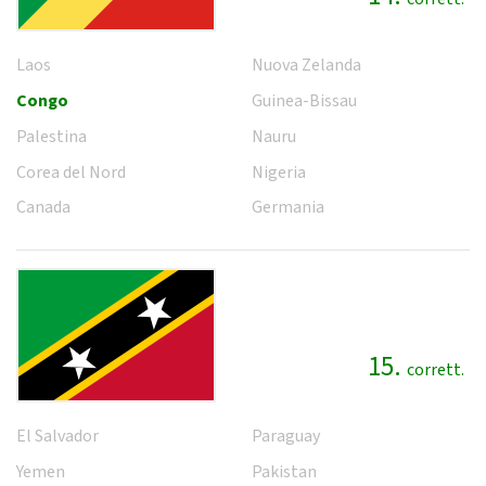
Laos
Nuova Zelanda
Congo
Guinea-Bissau
Palestina
Nauru
Corea del Nord
Nigeria
Canada
Germania
15.
corrett.
El Salvador
Paraguay
Yemen
Pakistan