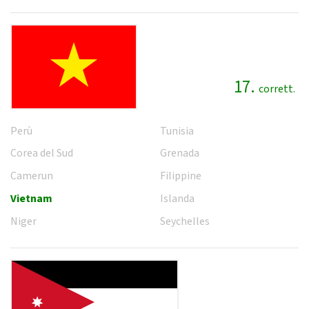
17.
corrett.
Perù
Tunisia
Corea del Sud
Grenada
Camerun
Filippine
Vietnam
Islanda
Niger
Seychelles