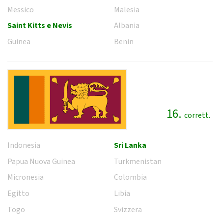
Messico
Malesia
Saint Kitts e Nevis
Albania
Guinea
Benin
16.
corrett.
Indonesia
Sri Lanka
Papua Nuova Guinea
Turkmenistan
Micronesia
Colombia
Egitto
Libia
Togo
Svizzera