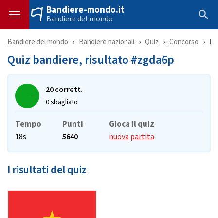
Bandiere-mondo.it
Bandiere del mondo
Bandiere del mondo
Bandiere nazionali
Quiz
Concorso
Ri
Quiz bandiere, risultato #zgda6p
20 corrett.
0 sbagliato
Tempo
Punti
Gioca il quiz
18s
5640
nuova partita
I risultati del quiz