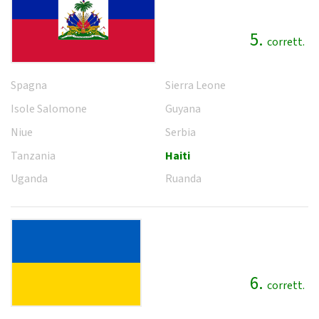
5.
corrett.
Spagna
Sierra Leone
Isole Salomone
Guyana
Niue
Serbia
Tanzania
Haiti
Uganda
Ruanda
6.
corrett.