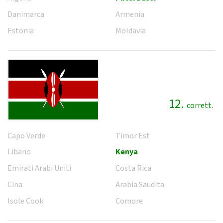
Danimarca
Armenia
Estonia
Moldavia
12.
corrett.
Capo Verde
Timor Est
Libano
Kenya
Emirati Arabi Uniti
Costa Rica
Cina
Arabia Saudita
Isole Cook
Comore