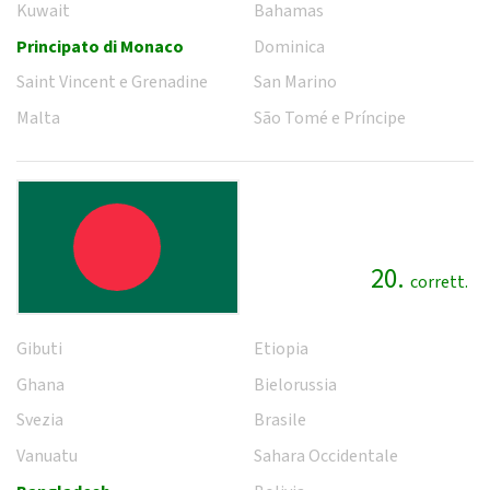
Kuwait
Bahamas
Principato di Monaco
Dominica
Saint Vincent e Grenadine
San Marino
Malta
São Tomé e Príncipe
20.
corrett.
Gibuti
Etiopia
Ghana
Bielorussia
Svezia
Brasile
Vanuatu
Sahara Occidentale