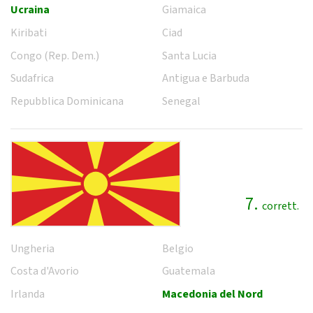
Ucraina
Giamaica
Kiribati
Ciad
Congo (Rep. Dem.)
Santa Lucia
Sudafrica
Antigua e Barbuda
Repubblica Dominicana
Senegal
7.
corrett.
Ungheria
Belgio
Costa d'Avorio
Guatemala
Irlanda
Macedonia del Nord