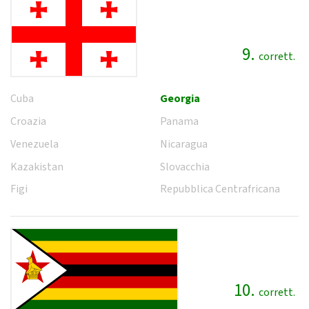
9.
corrett.
Cuba
Georgia
Croazia
Panama
Venezuela
Nicaragua
Kazakistan
Slovacchia
Figi
Repubblica Centrafricana
10.
corrett.