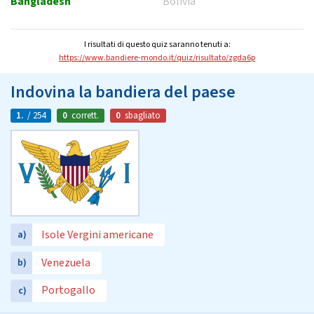
Bangladesh
Bolivia
I risultati di questo quiz saranno tenuti a:
https://www.bandiere-mondo.it/quiz/risultato/zgda6p
Indovina la bandiera del paese
1.
/ 254
0
corrett.
0
sbagliato
Isole Vergini americane
a)
Venezuela
b)
Portogallo
c)