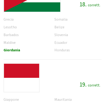
18.
corrett.
Grecia
Somalia
Lesotho
Belize
Barbados
Slovenia
Maldive
Ecuador
Giordania
Honduras
19.
corrett.
Giappone
Mauritania